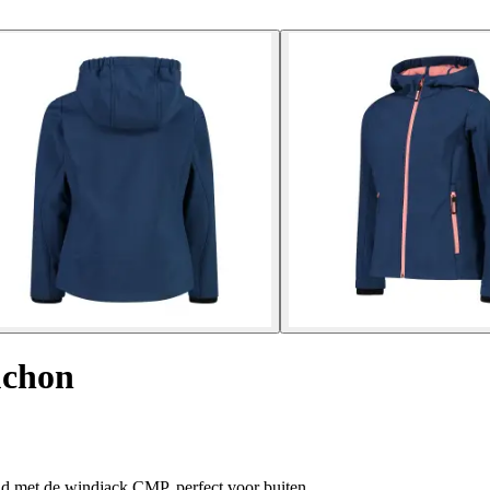
uchon
nd met de windjack CMP, perfect voor buiten.