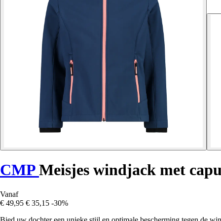
CMP
Meisjes windjack met cap
Vanaf
€ 49,95
€ 35,15
-30%
Bied uw dochter een unieke stijl en optimale bescherming tegen de wi