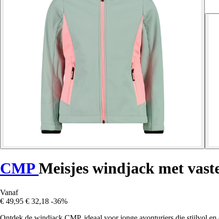
CMP
Meisjes windjack met vast
Vanaf
€ 49,95
€ 32,18
-36%
Ontdek de windjack CMP, ideaal voor jonge avonturiers die stijlvol en 