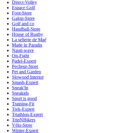
Direct-Volley
Espace Golf
Foot-Store
Galop-Store
Golf and co
Handball-Store
House of Rugby
La sellerie de Maé
Made in Paradis
Nauti-wave
On-Fight
Padel-Expert
Pecheur-Store
Pet and Garden
Slowood Interior
Smash-Expert
Sneak'In
Sneakids
Sport is good
Training-Fit
Trek-Expert
Triathlon-Expert
TripNBikers
Vélo-Store
Winter-Expert