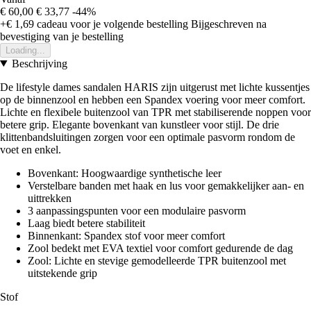
€ 60,00
€ 33,77
-44%
+€ 1,69
cadeau voor je volgende bestelling
Bijgeschreven na
bevestiging van je bestelling
Loading...
Beschrijving
De lifestyle dames sandalen HARIS zijn uitgerust met lichte kussentjes
op de binnenzool en hebben een Spandex voering voor meer comfort.
Lichte en flexibele buitenzool van TPR met stabiliserende noppen voor
betere grip. Elegante bovenkant van kunstleer voor stijl. De drie
klittenbandsluitingen zorgen voor een optimale pasvorm rondom de
voet en enkel.
Bovenkant: Hoogwaardige synthetische leer
Verstelbare banden met haak en lus voor gemakkelijker aan- en
uittrekken
3 aanpassingspunten voor een modulaire pasvorm
Laag biedt betere stabiliteit
Binnenkant: Spandex stof voor meer comfort
Zool bedekt met EVA textiel voor comfort gedurende de dag
Zool: Lichte en stevige gemodelleerde TPR buitenzool met
uitstekende grip
Stof