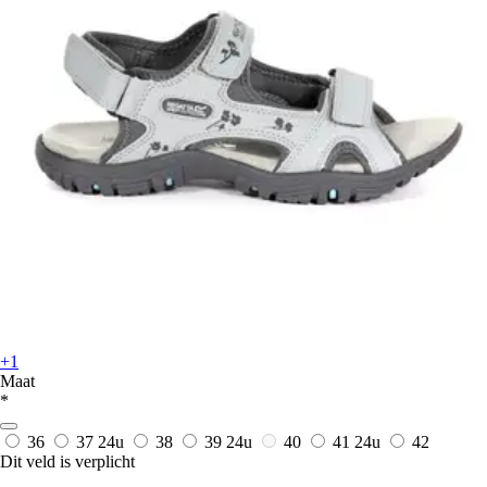
+1
Maat
*
36
37
24u
38
39
24u
40
41
24u
42
Dit veld is verplicht