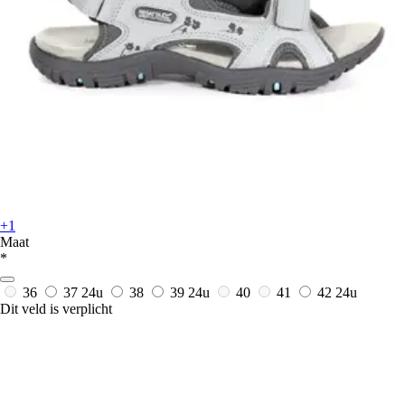
+1
Maat
*
36
37
24u
38
39
24u
40
41
42
24u
Dit veld is verplicht