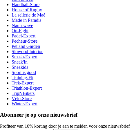
Handball-Store
House of Rugby
La sellerie de Maé
Made in Paradis
Nauti-wave
On-Fight
Padel-Expert
Pecheur-Store
Pet and Garden
Slowood Interior
Smash-Expert
Sneak'In
Sneakids
Sport is good
Training-Fit
Trek-Expert
Triathlon-Expert
TripNBikers
Vélo-Store
Winter-Expert
Abonneer je op onze nieuwsbrief
Profiteer van 10% korting door je aan te melden voor onze nieuwsbrief