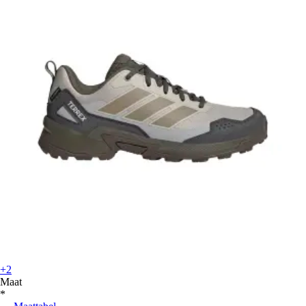
+2
Maat
*