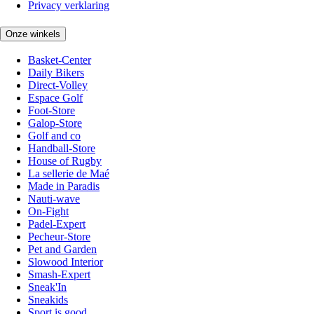
Privacy verklaring
Onze winkels
Basket-Center
Daily Bikers
Direct-Volley
Espace Golf
Foot-Store
Galop-Store
Golf and co
Handball-Store
House of Rugby
La sellerie de Maé
Made in Paradis
Nauti-wave
On-Fight
Padel-Expert
Pecheur-Store
Pet and Garden
Slowood Interior
Smash-Expert
Sneak'In
Sneakids
Sport is good