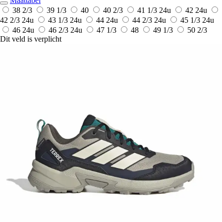
Maattabel
38 2/3
39 1/3
40
40 2/3
41 1/3
24u
42
24u
42 2/3
24u
43 1/3
24u
44
24u
44 2/3
24u
45 1/3
24u
46
24u
46 2/3
24u
47 1/3
48
49 1/3
50 2/3
Dit veld is verplicht