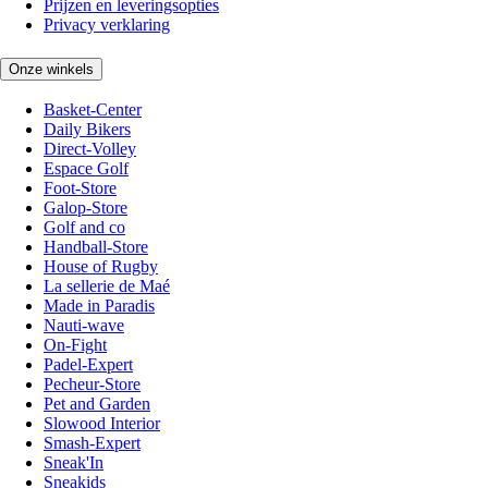
Prijzen en leveringsopties
Privacy verklaring
Onze winkels
Basket-Center
Daily Bikers
Direct-Volley
Espace Golf
Foot-Store
Galop-Store
Golf and co
Handball-Store
House of Rugby
La sellerie de Maé
Made in Paradis
Nauti-wave
On-Fight
Padel-Expert
Pecheur-Store
Pet and Garden
Slowood Interior
Smash-Expert
Sneak'In
Sneakids