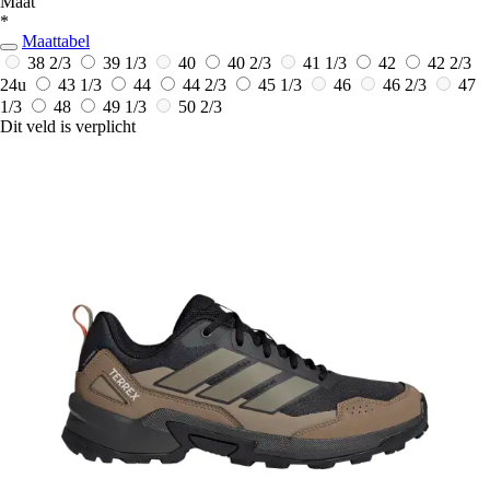
Maat
*
Maattabel
38 2/3
39 1/3
40
40 2/3
41 1/3
42
42 2/3
24u
43 1/3
44
44 2/3
45 1/3
46
46 2/3
47
1/3
48
49 1/3
50 2/3
Dit veld is verplicht