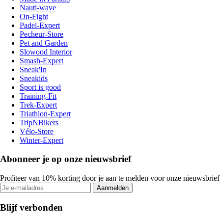
Nauti-wave
On-Fight
Padel-Expert
Pecheur-Store
Pet and Garden
Slowood Interior
Smash-Expert
Sneak'In
Sneakids
Sport is good
Training-Fit
Trek-Expert
Triathlon-Expert
TripNBikers
Vélo-Store
Winter-Expert
Abonneer je op onze nieuwsbrief
Profiteer van 10% korting door je aan te melden voor onze nieuwsbrief
Aanmelden
Blijf verbonden