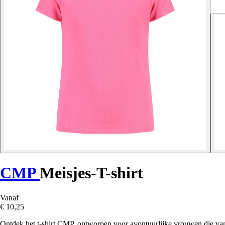
CMP
Meisjes-T-shirt
Vanaf
€ 10,25
Ontdek het t-shirt CMP, ontworpen voor avontuurlijke vrouwen die v