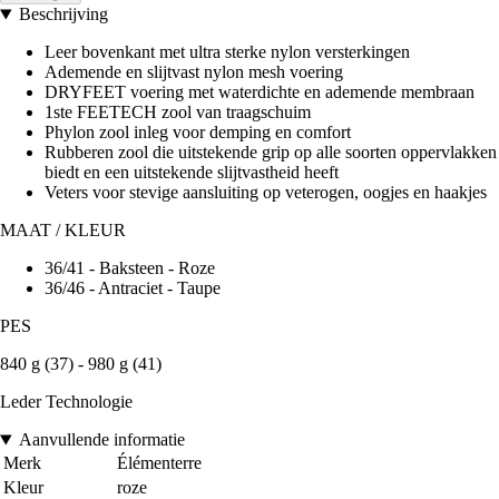
Beschrijving
Leer bovenkant met ultra sterke nylon versterkingen
Ademende en slijtvast nylon mesh voering
DRYFEET voering met waterdichte en ademende membraan
1ste FEETECH zool van traagschuim
Phylon zool inleg voor demping en comfort
Rubberen zool die uitstekende grip op alle soorten oppervlakken
biedt en een uitstekende slijtvastheid heeft
Veters voor stevige aansluiting op veterogen, oogjes en haakjes
MAAT / KLEUR
36/41 - Baksteen - Roze
36/46 - Antraciet - Taupe
PES
840 g (37) - 980 g (41)
Leder Technologie
Aanvullende informatie
Merk
Élémenterre
Kleur
roze