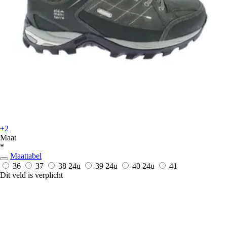
+2
Maat
*
Maattabel
36
37
38
24u
39
24u
40
24u
41
Dit veld is verplicht