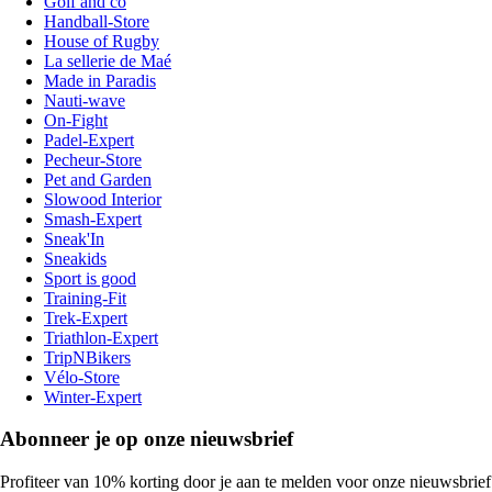
Golf and co
Handball-Store
House of Rugby
La sellerie de Maé
Made in Paradis
Nauti-wave
On-Fight
Padel-Expert
Pecheur-Store
Pet and Garden
Slowood Interior
Smash-Expert
Sneak'In
Sneakids
Sport is good
Training-Fit
Trek-Expert
Triathlon-Expert
TripNBikers
Vélo-Store
Winter-Expert
Abonneer je op onze nieuwsbrief
Profiteer van 10% korting door je aan te melden voor onze nieuwsbrief