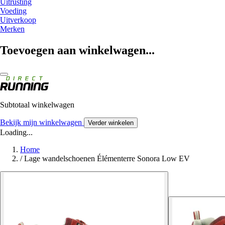
Uitrusting
Voeding
Uitverkoop
Merken
Toevoegen aan winkelwagen...
Subtotaal winkelwagen
Bekijk mijn winkelwagen
Verder winkelen
Loading...
Home
/
Lage wandelschoenen Élémenterre Sonora Low EV