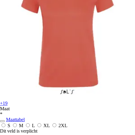
+19
Maat
*
Maattabel
S
M
L
XL
2XL
Dit veld is verplicht