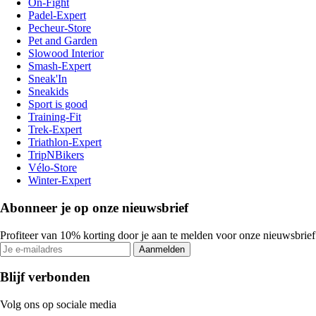
On-Fight
Padel-Expert
Pecheur-Store
Pet and Garden
Slowood Interior
Smash-Expert
Sneak'In
Sneakids
Sport is good
Training-Fit
Trek-Expert
Triathlon-Expert
TripNBikers
Vélo-Store
Winter-Expert
Abonneer je op onze nieuwsbrief
Profiteer van 10% korting door je aan te melden voor onze nieuwsbrief
Aanmelden
Blijf verbonden
Volg ons op sociale media