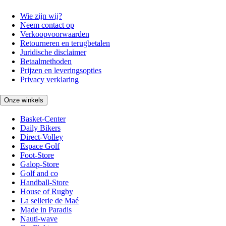
Wie zijn wij?
Neem contact op
Verkoopvoorwaarden
Retourneren en terugbetalen
Juridische disclaimer
Betaalmethoden
Prijzen en leveringsopties
Privacy verklaring
Onze winkels
Basket-Center
Daily Bikers
Direct-Volley
Espace Golf
Foot-Store
Galop-Store
Golf and co
Handball-Store
House of Rugby
La sellerie de Maé
Made in Paradis
Nauti-wave