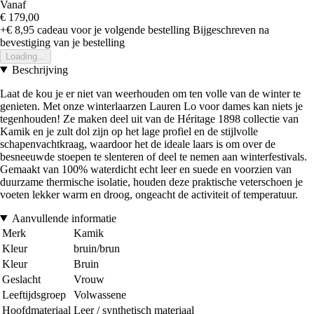
Vanaf
€ 179,00
+€ 8,95
cadeau voor je volgende bestelling
Bijgeschreven na
bevestiging van je bestelling
Loading...
Beschrijving
Laat de kou je er niet van weerhouden om ten volle van de winter te
genieten. Met onze winterlaarzen Lauren Lo voor dames kan niets je
tegenhouden! Ze maken deel uit van de Héritage 1898 collectie van
Kamik en je zult dol zijn op het lage profiel en de stijlvolle
schapenvachtkraag, waardoor het de ideale laars is om over de
besneeuwde stoepen te slenteren of deel te nemen aan winterfestivals.
Gemaakt van 100% waterdicht echt leer en suede en voorzien van
duurzame thermische isolatie, houden deze praktische veterschoen je
voeten lekker warm en droog, ongeacht de activiteit of temperatuur.
Aanvullende informatie
Merk
Kamik
Kleur
bruin/brun
Kleur
Bruin
Geslacht
Vrouw
Leeftijdsgroep
Volwassene
Hoofdmateriaal
Leer / synthetisch materiaal