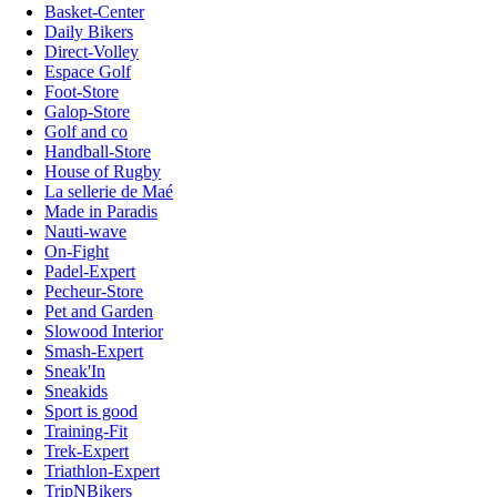
Basket-Center
Daily Bikers
Direct-Volley
Espace Golf
Foot-Store
Galop-Store
Golf and co
Handball-Store
House of Rugby
La sellerie de Maé
Made in Paradis
Nauti-wave
On-Fight
Padel-Expert
Pecheur-Store
Pet and Garden
Slowood Interior
Smash-Expert
Sneak'In
Sneakids
Sport is good
Training-Fit
Trek-Expert
Triathlon-Expert
TripNBikers