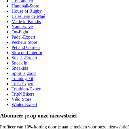
Golf and co
Handball-Store
House of Rugby
La sellerie de Maé
Made in Paradis
Nauti-wave
On-Fight
Padel-Expert
Pecheur-Store
Pet and Garden
Slowood Interior
Smash-Expert
Sneak'In
Sneakids
Sport is good
Training-Fit
Trek-Expert
Triathlon-Expert
TripNBikers
Vélo-Store
Winter-Expert
Abonneer je op onze nieuwsbrief
Profiteer van 10% korting door je aan te melden voor onze nieuwsbrief