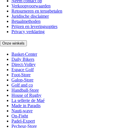
Neem contact op
Verkoopvoorwaarden
Retourneren en terugbetalen
Juridische disclaimer
Betaalmethoden
Prijzen en leveringsopties
Privacy verklaring
Onze winkels
Basket-Center
Daily Bikers
Direct-Volley
Espace Golf
Foot-Store
Galop-Store
Golf and co
Handball-Store
House of Rugby
La sellerie de Maé
Made in Paradis
Nauti-wave
On-Fight
Padel-Expert
Pecheur-Store