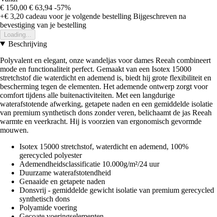
€ 150,00
€ 63,94
-57%
+€ 3,20
cadeau voor je volgende bestelling
Bijgeschreven na
bevestiging van je bestelling
Loading...
Beschrijving
Polyvalent en elegant, onze wandeljas voor dames Reeah combineert
mode en functionaliteit perfect. Gemaakt van een Isotex 15000
stretchstof die waterdicht en ademend is, biedt hij grote flexibiliteit en
bescherming tegen de elementen. Het ademende ontwerp zorgt voor
comfort tijdens alle buitenactiviteiten. Met een langdurige
waterafstotende afwerking, getapete naden en een gemiddelde isolatie
van premium synthetisch dons zonder veren, belichaamt de jas Reeah
warmte en veerkracht. Hij is voorzien van ergonomisch gevormde
mouwen.
Isotex 15000 stretchstof, waterdicht en ademend, 100%
gerecycled polyester
Ademendheidsclassificatie 10.000g/m²/24 uur
Duurzame waterafstotendheid
Genaaide en getapete naden
Donsvrij - gemiddelde gewicht isolatie van premium gerecycled
synthetisch dons
Polyamide voering
Gecoate voeringselementen