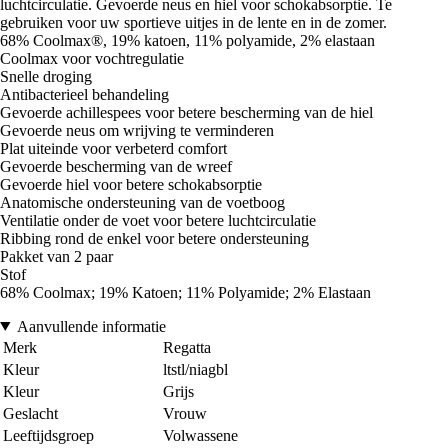
luchtcirculatie. Gevoerde neus en hiel voor schokabsorptie. Te
gebruiken voor uw sportieve uitjes in de lente en in de zomer.
68% Coolmax®, 19% katoen, 11% polyamide, 2% elastaan
Coolmax voor vochtregulatie
Snelle droging
Antibacterieel behandeling
Gevoerde achillespees voor betere bescherming van de hiel
Gevoerde neus om wrijving te verminderen
Plat uiteinde voor verbeterd comfort
Gevoerde bescherming van de wreef
Gevoerde hiel voor betere schokabsorptie
Anatomische ondersteuning van de voetboog
Ventilatie onder de voet voor betere luchtcirculatie
Ribbing rond de enkel voor betere ondersteuning
Pakket van 2 paar
Stof
68% Coolmax; 19% Katoen; 11% Polyamide; 2% Elastaan
Aanvullende informatie
Merk
Regatta
Kleur
ltstl/niagbl
Kleur
Grijs
Geslacht
Vrouw
Leeftijdsgroep
Volwassene