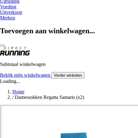
Uitrusting
Voeding
Uitverkoop
Merken
Toevoegen aan winkelwagen...
Subtotaal winkelwagen
Bekijk mijn winkelwagen
Verder winkelen
Loading...
Home
/
Damessokken Regatta Samaris (x2)