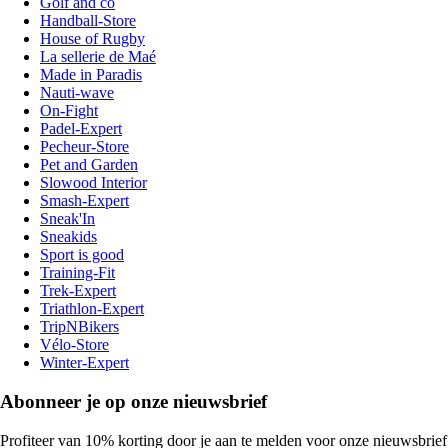
Golf and co
Handball-Store
House of Rugby
La sellerie de Maé
Made in Paradis
Nauti-wave
On-Fight
Padel-Expert
Pecheur-Store
Pet and Garden
Slowood Interior
Smash-Expert
Sneak'In
Sneakids
Sport is good
Training-Fit
Trek-Expert
Triathlon-Expert
TripNBikers
Vélo-Store
Winter-Expert
Abonneer je op onze nieuwsbrief
Profiteer van 10% korting door je aan te melden voor onze nieuwsbrief