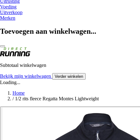
Uitrusting
Voeding
Uitverkoop
Merken
Toevoegen aan winkelwagen...
Subtotaal winkelwagen
Bekijk mijn winkelwagen
Verder winkelen
Loading...
Home
/
1/2 rits fleece Regatta Montes Lightweight