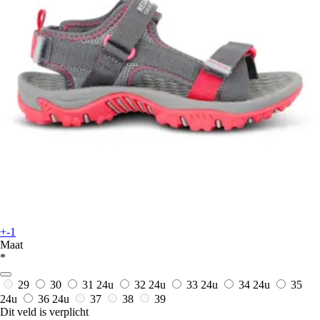
+-1
Maat
*
29
30
31
24u
32
24u
33
24u
34
24u
35
24u
36
24u
37
38
39
Dit veld is verplicht