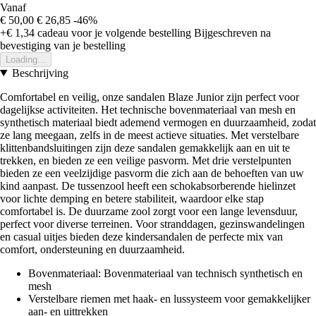
Vanaf
€ 50,00
€ 26,85
-46%
+€ 1,34
cadeau voor je volgende bestelling
Bijgeschreven na
bevestiging van je bestelling
Loading...
Beschrijving
Comfortabel en veilig, onze sandalen Blaze Junior zijn perfect voor
dagelijkse activiteiten. Het technische bovenmateriaal van mesh en
synthetisch materiaal biedt ademend vermogen en duurzaamheid, zodat
ze lang meegaan, zelfs in de meest actieve situaties. Met verstelbare
klittenbandsluitingen zijn deze sandalen gemakkelijk aan en uit te
trekken, en bieden ze een veilige pasvorm. Met drie verstelpunten
bieden ze een veelzijdige pasvorm die zich aan de behoeften van uw
kind aanpast. De tussenzool heeft een schokabsorberende hielinzet
voor lichte demping en betere stabiliteit, waardoor elke stap
comfortabel is. De duurzame zool zorgt voor een lange levensduur,
perfect voor diverse terreinen. Voor stranddagen, gezinswandelingen
en casual uitjes bieden deze kindersandalen de perfecte mix van
comfort, ondersteuning en duurzaamheid.
Bovenmateriaal: Bovenmateriaal van technisch synthetisch en
mesh
Verstelbare riemen met haak- en lussysteem voor gemakkelijker
aan- en uittrekken