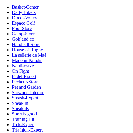
Basket-Center
Daily Bikers
Direct-Volley
Espace Golf
Foot-Store
Galop-Store
Golf and co
Handball-Store
House of Rugby
La sellerie de Maé
Made in Paradis
Nauti-wave
On-Fight
Padel-Expert
Pecheur-Store
Pet and Garden
Slowood Interior
Smash-Expert
Sneak'In
Sneakids
Sport is good
Training-Fit
Trek-Expert
Triathlon-Expert