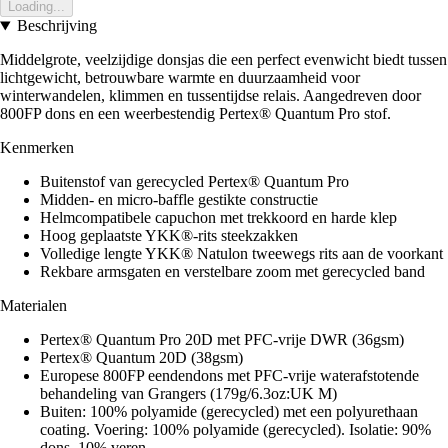
Loading...
Beschrijving
Middelgrote, veelzijdige donsjas die een perfect evenwicht biedt tussen
lichtgewicht, betrouwbare warmte en duurzaamheid voor
winterwandelen, klimmen en tussentijdse relais. Aangedreven door
800FP dons en een weerbestendig Pertex® Quantum Pro stof.
Kenmerken
Buitenstof van gerecycled Pertex® Quantum Pro
Midden- en micro-baffle gestikte constructie
Helmcompatibele capuchon met trekkoord en harde klep
Hoog geplaatste YKK®-rits steekzakken
Volledige lengte YKK® Natulon tweewegs rits aan de voorkant
Rekbare armsgaten en verstelbare zoom met gerecycled band
Materialen
Pertex® Quantum Pro 20D met PFC-vrije DWR (36gsm)
Pertex® Quantum 20D (38gsm)
Europese 800FP eendendons met PFC-vrije waterafstotende
behandeling van Grangers (179g/6.3oz:UK M)
Buiten: 100% polyamide (gerecycled) met een polyurethaan
coating. Voering: 100% polyamide (gerecycled). Isolatie: 90%
dons, 10% veren