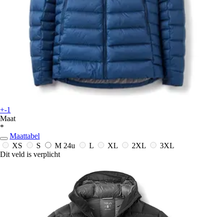
+-1
Maat
*
Maattabel
XS
S
M
24u
L
XL
2XL
3XL
Dit veld is verplicht