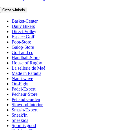
Onze winkels
Basket-Center
Daily Bikers
Direct-Volley
Espace Golf
Foot-Store
Galop-Store
Golf and co
Handball-Store
House of Rugby
La sellerie de Maé
Made in Paradis
Nauti-wave
On-Fight
Padel-Expert
Pecheur-Store
Pet and Garden
Slowood Interior
Smash-Expert
Sneak'In
Sneakids
Sport is good