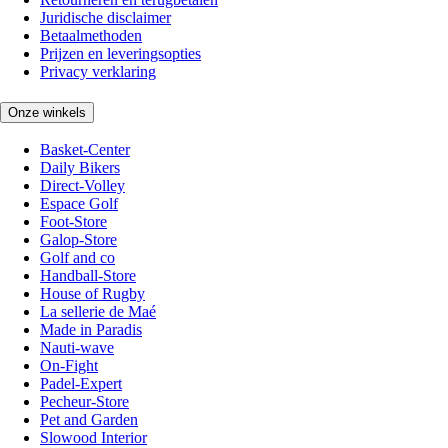
Juridische disclaimer
Betaalmethoden
Prijzen en leveringsopties
Privacy verklaring
Onze winkels
Basket-Center
Daily Bikers
Direct-Volley
Espace Golf
Foot-Store
Galop-Store
Golf and co
Handball-Store
House of Rugby
La sellerie de Maé
Made in Paradis
Nauti-wave
On-Fight
Padel-Expert
Pecheur-Store
Pet and Garden
Slowood Interior