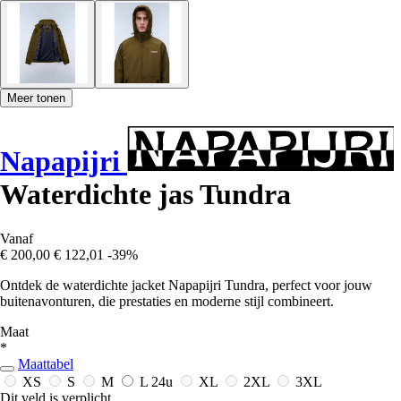
Meer tonen
Napapijri
Waterdichte jas Tundra
Vanaf
€ 200,00
€ 122,01
-39%
Ontdek de waterdichte jacket Napapijri Tundra, perfect voor jouw
buitenavonturen, die prestaties en moderne stijl combineert.
Maat
*
Maattabel
XS
S
M
L
24u
XL
2XL
3XL
Dit veld is verplicht