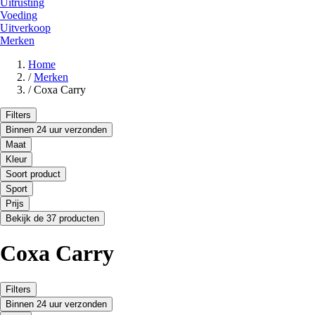
Uitrusting
Voeding
Uitverkoop
Merken
Home
/
Merken
/
Coxa Carry
Filters
Binnen 24 uur verzonden
Maat
Kleur
Soort product
Sport
Prijs
Bekijk de 37 producten
Coxa Carry
Filters
Binnen 24 uur verzonden