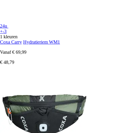
24u
+-3
1 kleuren
Coxa Carry
Hydratieriem WM1
Vanaf
€ 69,99
€ 48,79