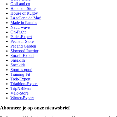
Golf and co
Handball-Store
House of Rugby
La sellerie de Maé
Made in Paradis
Nauti-wave
On-Fight
Padel-Expert
Pecheur-Store
Pet and Garden
Slowood Interior
Smash-Expert
Sneak'In
Sneakids
Sport is good
Training-Fit
Trek-Expert
Triathlon-Expert
TripNBikers
Vélo-Store
Winter-Expert
Abonneer je op onze nieuwsbrief