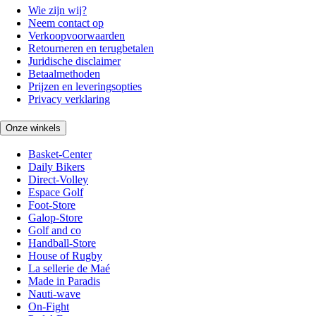
Wie zijn wij?
Neem contact op
Verkoopvoorwaarden
Retourneren en terugbetalen
Juridische disclaimer
Betaalmethoden
Prijzen en leveringsopties
Privacy verklaring
Onze winkels
Basket-Center
Daily Bikers
Direct-Volley
Espace Golf
Foot-Store
Galop-Store
Golf and co
Handball-Store
House of Rugby
La sellerie de Maé
Made in Paradis
Nauti-wave
On-Fight