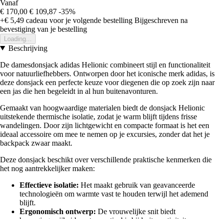
Vanaf
€ 170,00
€ 109,87
-35%
+€ 5,49
cadeau voor je volgende bestelling
Bijgeschreven na
bevestiging van je bestelling
Loading...
Beschrijving
De damesdonsjack adidas Helionic combineert stijl en functionaliteit
voor natuurliefhebbers. Ontworpen door het iconische merk adidas, is
deze donsjack een perfecte keuze voor diegenen die op zoek zijn naar
een jas die hen begeleidt in al hun buitenavonturen.
Gemaakt van hoogwaardige materialen biedt de donsjack Helionic
uitstekende thermische isolatie, zodat je warm blijft tijdens frisse
wandelingen. Door zijn lichtgewicht en compacte formaat is het een
ideaal accessoire om mee te nemen op je excursies, zonder dat het je
backpack zwaar maakt.
Deze donsjack beschikt over verschillende praktische kenmerken die
het nog aantrekkelijker maken:
Effectieve isolatie:
Het maakt gebruik van geavanceerde
technologieën om warmte vast te houden terwijl het ademend
blijft.
Ergonomisch ontwerp:
De vrouwelijke snit biedt