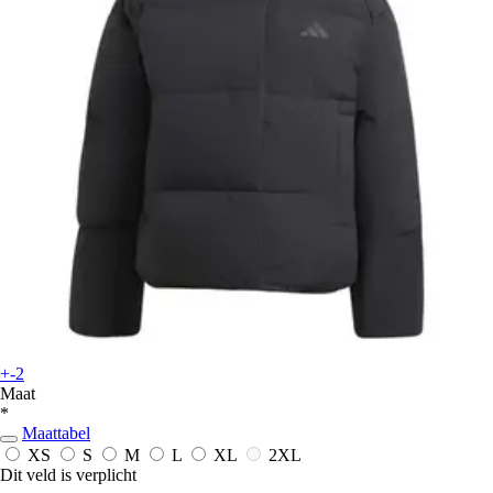
+-2
Maat
*
Maattabel
XS
S
M
L
XL
2XL
Dit veld is verplicht