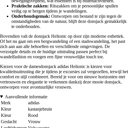
bewegingsvrijheid, wat essentieel is bij buitenactiviteiten.
Praktische zakken:
Ritszakken om je persoonlijke spullen
veilig op te bergen tijdens je wandelingen.
Onderhoudsgemak:
Ontworpen om bestand te zijn tegen de
omstandigheden van de natuur, blijft deze donsjack gemakkelijk
te onderhouden.
Bovendien valt de donsjack Helionic op door zijn moderne esthetiek.
Of het nu gaat om een bergwandeling of een stadswandeling, het past
zich aan aan alle behoeften en verschillende omgevingen. De
verzorgde details en de huidige uitstraling passen perfect bij
wandelfashion en voegen een fijne vrouwelijke touch toe.
Kiezen voor de damesdonsjack adidas Helionic is kiezen voor
kwaliteitsuitrusting die je tijdens je excursies zal vergezellen, terwijl het
comfort en stijl combineert. Bereid je voor om nieuwe horizonten met
vertrouwen en elegantie te verkennen dankzij deze mooie donsjack,
ontworpen voor avontuurlijke vrouwen.
Aanvullende informatie
Merk
adidas
Kleur
kastanjebruin
Kleur
Rood
Geslacht
Vrouw
Leeftijdsgroep
Volwassene