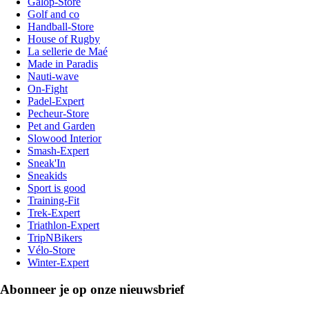
Galop-Store
Golf and co
Handball-Store
House of Rugby
La sellerie de Maé
Made in Paradis
Nauti-wave
On-Fight
Padel-Expert
Pecheur-Store
Pet and Garden
Slowood Interior
Smash-Expert
Sneak'In
Sneakids
Sport is good
Training-Fit
Trek-Expert
Triathlon-Expert
TripNBikers
Vélo-Store
Winter-Expert
Abonneer je op onze nieuwsbrief