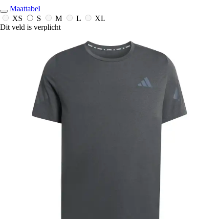
Maattabel
XS
S
M
L
XL
Dit veld is verplicht