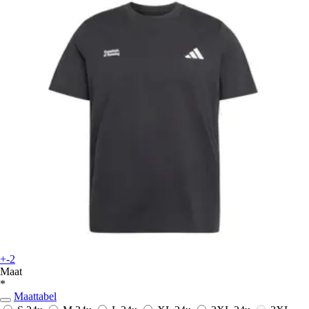
+-2
Maat
*
Maattabel