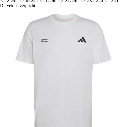
S
24u
M
24u
L
24u
XL
24u
2XL
24u
3XL
Dit veld is verplicht