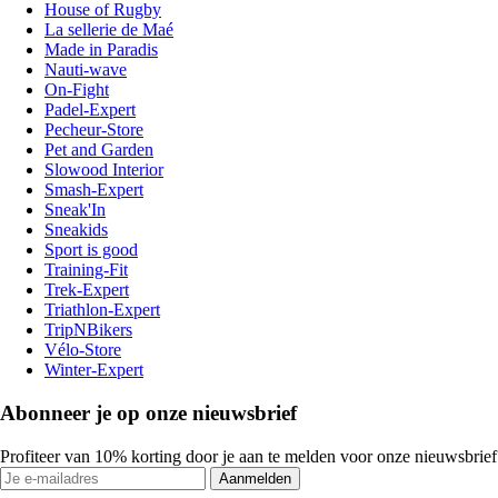
House of Rugby
La sellerie de Maé
Made in Paradis
Nauti-wave
On-Fight
Padel-Expert
Pecheur-Store
Pet and Garden
Slowood Interior
Smash-Expert
Sneak'In
Sneakids
Sport is good
Training-Fit
Trek-Expert
Triathlon-Expert
TripNBikers
Vélo-Store
Winter-Expert
Abonneer je op onze nieuwsbrief
Profiteer van 10% korting door je aan te melden voor onze nieuwsbrief
Aanmelden