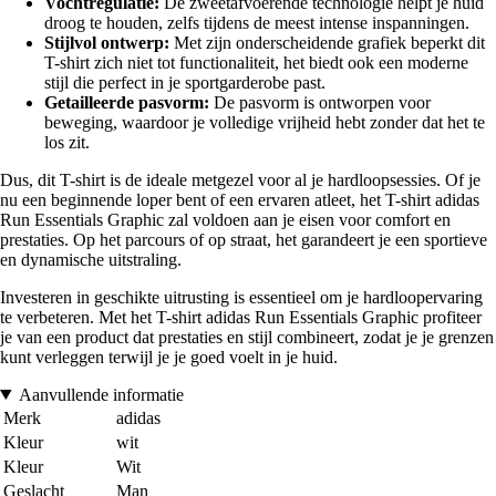
Vochtregulatie:
De zweetafvoerende technologie helpt je huid
droog te houden, zelfs tijdens de meest intense inspanningen.
Stijlvol ontwerp:
Met zijn onderscheidende grafiek beperkt dit
T-shirt zich niet tot functionaliteit, het biedt ook een moderne
stijl die perfect in je sportgarderobe past.
Getailleerde pasvorm:
De pasvorm is ontworpen voor
beweging, waardoor je volledige vrijheid hebt zonder dat het te
los zit.
Dus, dit T-shirt is de ideale metgezel voor al je hardloopsessies. Of je
nu een beginnende loper bent of een ervaren atleet, het T-shirt adidas
Run Essentials Graphic zal voldoen aan je eisen voor comfort en
prestaties. Op het parcours of op straat, het garandeert je een sportieve
en dynamische uitstraling.
Investeren in geschikte uitrusting is essentieel om je hardloopervaring
te verbeteren. Met het T-shirt adidas Run Essentials Graphic profiteer
je van een product dat prestaties en stijl combineert, zodat je je grenzen
kunt verleggen terwijl je je goed voelt in je huid.
Aanvullende informatie
Merk
adidas
Kleur
wit
Kleur
Wit
Geslacht
Man