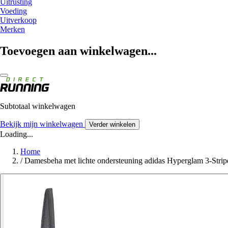
Uitrusting
Voeding
Uitverkoop
Merken
Toevoegen aan winkelwagen...
Subtotaal winkelwagen
Bekijk mijn winkelwagen
Verder winkelen
Loading...
Home
/
Damesbeha met lichte ondersteuning adidas Hyperglam 3-Strip