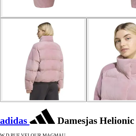
adidas
Damesjas Helioni
W D PUF VELOUR MAGMAU