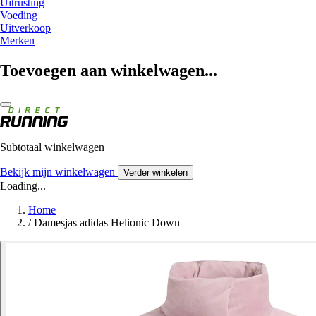
Uitrusting
Voeding
Uitverkoop
Merken
Toevoegen aan winkelwagen...
Subtotaal winkelwagen
Bekijk mijn winkelwagen
Verder winkelen
Loading...
Home
/
Damesjas adidas Helionic Down