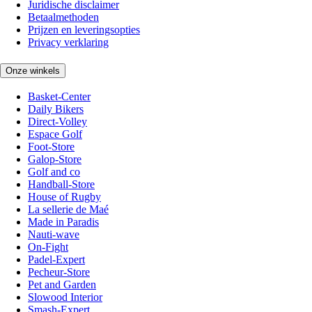
Juridische disclaimer
Betaalmethoden
Prijzen en leveringsopties
Privacy verklaring
Onze winkels
Basket-Center
Daily Bikers
Direct-Volley
Espace Golf
Foot-Store
Galop-Store
Golf and co
Handball-Store
House of Rugby
La sellerie de Maé
Made in Paradis
Nauti-wave
On-Fight
Padel-Expert
Pecheur-Store
Pet and Garden
Slowood Interior
Smash-Expert