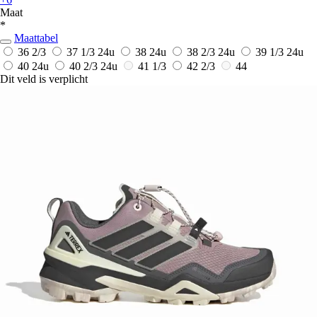
Maat
*
Maattabel
36 2/3
37 1/3
24u
38
24u
38 2/3
24u
39 1/3
24u
40
24u
40 2/3
24u
41 1/3
42 2/3
44
Dit veld is verplicht