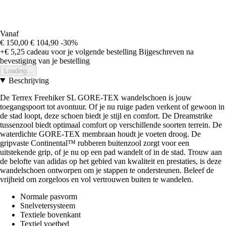
Vanaf
€ 150,00
€ 104,90
-30%
+€ 5,25
cadeau voor je volgende bestelling
Bijgeschreven na
bevestiging van je bestelling
Loading...
Beschrijving
De Terrex Freehiker SL GORE-TEX wandelschoen is jouw
toegangspoort tot avontuur. Of je nu ruige paden verkent of gewoon in
de stad loopt, deze schoen biedt je stijl en comfort. De Dreamstrike
tussenzool biedt optimaal comfort op verschillende soorten terrein. De
waterdichte GORE-TEX membraan houdt je voeten droog. De
gripvaste Continental™ rubberen buitenzool zorgt voor een
uitstekende grip, of je nu op een pad wandelt of in de stad. Trouw aan
de belofte van adidas op het gebied van kwaliteit en prestaties, is deze
wandelschoen ontworpen om je stappen te ondersteunen. Beleef de
vrijheid om zorgeloos en vol vertrouwen buiten te wandelen.
Normale pasvorm
Snelvetersysteem
Textiele bovenkant
Textiel voetbed