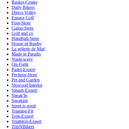
Basket-Center
Daily Bikers
Direct-Volley
Espace Golf
Foot-Store
Galop-Store
Golf and co
Handball-Store
House of Rugby
La sellerie de Maé
Made in Paradis
Nauti-wave
On-Fight
Padel-Expert
Pecheur-Store
Pet and Garden
Slowood Interior
Smash-Expert
Sneak'In
Sneakids
Sport is good
Training-Fit
Trek-Expert
Triathlon-Expert
TripNBikers