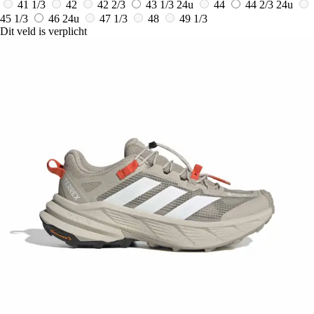
41 1/3
42
42 2/3
43 1/3
24u
44
44 2/3
24u
45 1/3
46
24u
47 1/3
48
49 1/3
Dit veld is verplicht