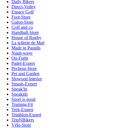
Daily Bikers
Direct-Volley
Espace Golf
Foot-Store
Galop-Store
Golf and co
Handball-Store
House of Rugby
La sellerie de Maé
Made in Paradis
Nauti-wave
On-Fight
Padel-Expert
Pecheur-Store
Pet and Garden
Slowood Interior
Smash-Expert
Sneak'In
Sneakids
Sport is good
Training-Fit
Trek-Expert
Triathlon-Expert
TripNBikers
Vélo-Store