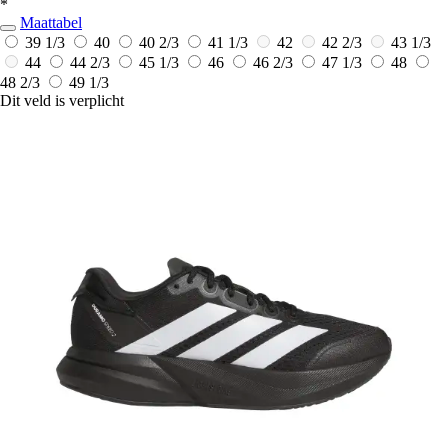
*
Maattabel
39 1/3
40
40 2/3
41 1/3
42
42 2/3
43 1/3
44
44 2/3
45 1/3
46
46 2/3
47 1/3
48
48 2/3
49 1/3
Dit veld is verplicht