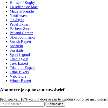
House of Rugby
La sellerie de Maé
Made in Paradis
Nauti-wave
On-Fight
Padel-Expert
Pecheur-Store
Pet and Garden
Slowood Interior
Smash-Expert
Sneak'In
Sneakids
Sport is good
Training-Fit
Trek-Expert
Triathlon-Expert
TripNBikers
Vélo-Store
Winter-Expert
Abonneer je op onze nieuwsbrief
Profiteer van 10% korting door je aan te melden voor onze nieuwsbrief
Aanmelden