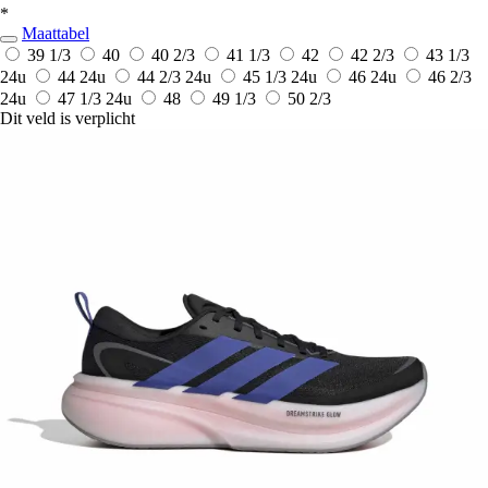
*
Maattabel
39 1/3
40
40 2/3
41 1/3
42
42 2/3
43 1/3
24u
44
24u
44 2/3
24u
45 1/3
24u
46
24u
46 2/3
24u
47 1/3
24u
48
49 1/3
50 2/3
Dit veld is verplicht