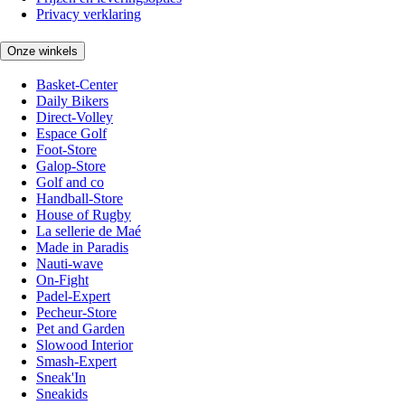
Privacy verklaring
Onze winkels
Basket-Center
Daily Bikers
Direct-Volley
Espace Golf
Foot-Store
Galop-Store
Golf and co
Handball-Store
House of Rugby
La sellerie de Maé
Made in Paradis
Nauti-wave
On-Fight
Padel-Expert
Pecheur-Store
Pet and Garden
Slowood Interior
Smash-Expert
Sneak'In
Sneakids