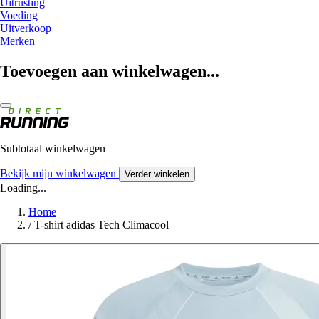
Uitrusting
Voeding
Uitverkoop
Merken
Toevoegen aan winkelwagen...
Subtotaal winkelwagen
Bekijk mijn winkelwagen
Verder winkelen
Loading...
Home
/
T-shirt adidas Tech Climacool