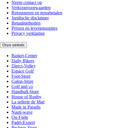
Neem contact op
Verkoopvoorwaarden
Retourneren en terugbetalen
Juridische disclaimer
Betaalmethoden
Prijzen en leveringsopties
Privacy verklaring
Onze winkels
Basket-Center
Daily Bikers
Direct-Volley
Espace Golf
Foot-Store
Galop-Store
Golf and co
Handball-Store
House of Rugby
La sellerie de Maé
Made in Paradis
Nauti-wave
On-Fight
Padel-Expert
Pecheur-Store