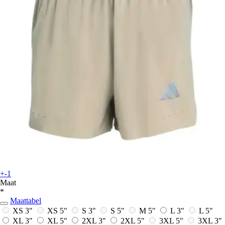
+-1
Maat
*
Maattabel
XS 3"
XS 5"
S 3"
S 5"
M 5"
L 3"
L 5"
XL 3"
XL 5"
2XL 3"
2XL 5"
3XL 5"
3XL 3"