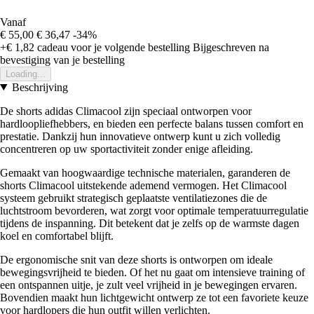
Vanaf
€ 55,00
€ 36,47
-34%
+€ 1,82
cadeau voor je volgende bestelling
Bijgeschreven na
bevestiging van je bestelling
Loading...
Beschrijving
De shorts adidas Climacool zijn speciaal ontworpen voor
hardloopliefhebbers, en bieden een perfecte balans tussen comfort en
prestatie. Dankzij hun innovatieve ontwerp kunt u zich volledig
concentreren op uw sportactiviteit zonder enige afleiding.
Gemaakt van hoogwaardige technische materialen, garanderen de
shorts Climacool uitstekende ademend vermogen. Het Climacool
systeem gebruikt strategisch geplaatste ventilatiezones die de
luchtstroom bevorderen, wat zorgt voor optimale temperatuurregulatie
tijdens de inspanning. Dit betekent dat je zelfs op de warmste dagen
koel en comfortabel blijft.
De ergonomische snit van deze shorts is ontworpen om ideale
bewegingsvrijheid te bieden. Of het nu gaat om intensieve training of
een ontspannen uitje, je zult veel vrijheid in je bewegingen ervaren.
Bovendien maakt hun lichtgewicht ontwerp ze tot een favoriete keuze
voor hardlopers die hun outfit willen verlichten.