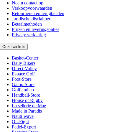
Neem contact op
Verkoopvoorwaarden
Retourneren en terugbetalen
Juridische disclaimer
Betaalmethoden
Prijzen en leveringsopties
Privacy verklaring
Onze winkels
Basket-Center
Daily Bikers
Direct-Volley
Espace Golf
Foot-Store
Galop-Store
Golf and co
Handball-Store
House of Rugby
La sellerie de Maé
Made in Paradis
Nauti-wave
On-Fight
Padel-Expert