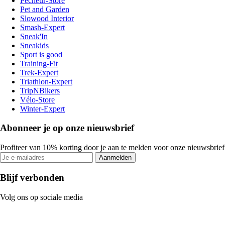
Pecheur-Store
Pet and Garden
Slowood Interior
Smash-Expert
Sneak'In
Sneakids
Sport is good
Training-Fit
Trek-Expert
Triathlon-Expert
TripNBikers
Vélo-Store
Winter-Expert
Abonneer je op onze nieuwsbrief
Profiteer van 10% korting door je aan te melden voor onze nieuwsbrief
Aanmelden
Blijf verbonden
Volg ons op sociale media