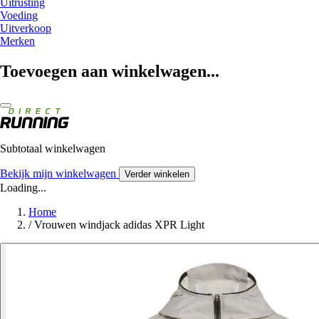
Uitrusting
Voeding
Uitverkoop
Merken
Toevoegen aan winkelwagen...
Subtotaal winkelwagen
Bekijk mijn winkelwagen
Verder winkelen
Loading...
Home
/
Vrouwen windjack adidas XPR Light