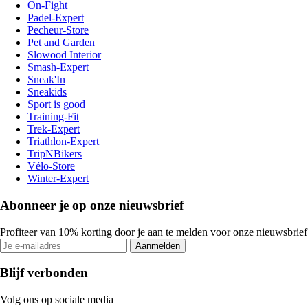
On-Fight
Padel-Expert
Pecheur-Store
Pet and Garden
Slowood Interior
Smash-Expert
Sneak'In
Sneakids
Sport is good
Training-Fit
Trek-Expert
Triathlon-Expert
TripNBikers
Vélo-Store
Winter-Expert
Abonneer je op onze nieuwsbrief
Profiteer van 10% korting door je aan te melden voor onze nieuwsbrief
Aanmelden
Blijf verbonden
Volg ons op sociale media