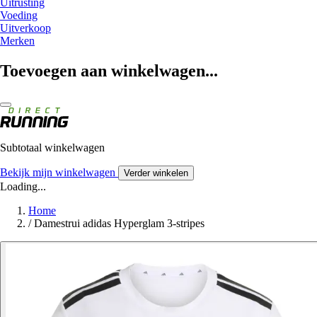
Uitrusting
Voeding
Uitverkoop
Merken
Toevoegen aan winkelwagen...
Subtotaal winkelwagen
Bekijk mijn winkelwagen
Verder winkelen
Loading...
Home
/
Damestrui adidas Hyperglam 3-stripes