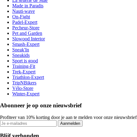
La sellerie de Maé
Made in Paradis
Nauti-wave
On-Fight
Padel-Expert
Pecheur-Store
Pet and Garden
Slowood Interior
Smash-Expert
Sneak'In
Sneakids
Sport is good
Training-Fit
Trek-Expert
Triathlon-Expert
TripNBikers
Vélo-Store
Winter-Expert
Abonneer je op onze nieuwsbrief
Profiteer van 10% korting door je aan te melden voor onze nieuwsbrief
Aanmelden
Blijf verbonden