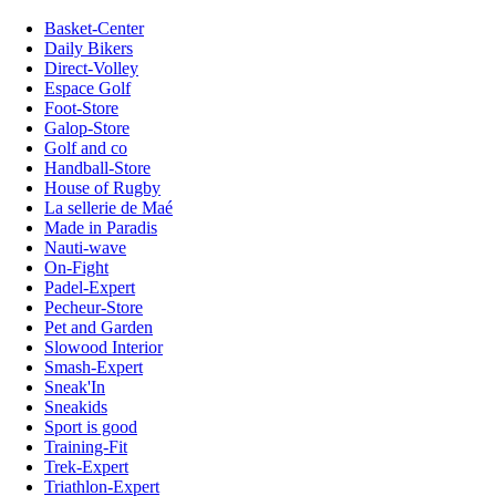
Basket-Center
Daily Bikers
Direct-Volley
Espace Golf
Foot-Store
Galop-Store
Golf and co
Handball-Store
House of Rugby
La sellerie de Maé
Made in Paradis
Nauti-wave
On-Fight
Padel-Expert
Pecheur-Store
Pet and Garden
Slowood Interior
Smash-Expert
Sneak'In
Sneakids
Sport is good
Training-Fit
Trek-Expert
Triathlon-Expert