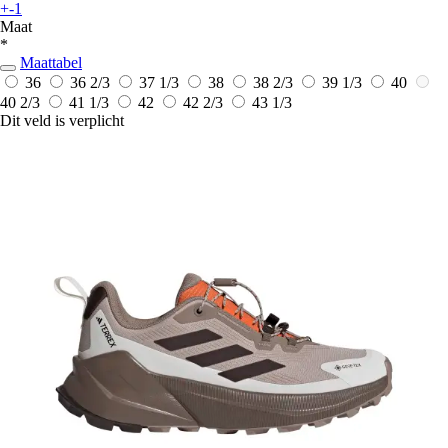
+-1
Maat
*
Maattabel
36
36 2/3
37 1/3
38
38 2/3
39 1/3
40
40 2/3
41 1/3
42
42 2/3
43 1/3
Dit veld is verplicht