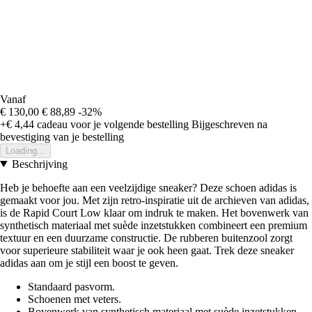
Vanaf
€ 130,00
€ 88,89
-32%
+€ 4,44
cadeau voor je volgende bestelling
Bijgeschreven na
bevestiging van je bestelling
Loading...
Beschrijving
Heb je behoefte aan een veelzijdige sneaker? Deze schoen adidas is
gemaakt voor jou. Met zijn retro-inspiratie uit de archieven van adidas,
is de Rapid Court Low klaar om indruk te maken. Het bovenwerk van
synthetisch materiaal met suède inzetstukken combineert een premium
textuur en een duurzame constructie. De rubberen buitenzool zorgt
voor superieure stabiliteit waar je ook heen gaat. Trek deze sneaker
adidas aan om je stijl een boost te geven.
Standaard pasvorm.
Schoenen met veters.
Bovenwerk van synthetisch materiaal met suède inzetstukken.