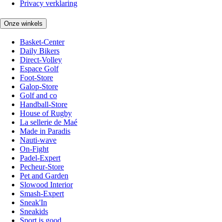
Privacy verklaring
Onze winkels
Basket-Center
Daily Bikers
Direct-Volley
Espace Golf
Foot-Store
Galop-Store
Golf and co
Handball-Store
House of Rugby
La sellerie de Maé
Made in Paradis
Nauti-wave
On-Fight
Padel-Expert
Pecheur-Store
Pet and Garden
Slowood Interior
Smash-Expert
Sneak'In
Sneakids
Sport is good