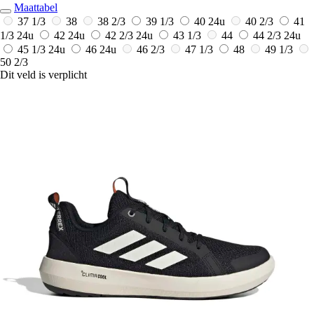
Maattabel
37 1/3
38
38 2/3
39 1/3
40
24u
40 2/3
41
1/3
24u
42
24u
42 2/3
24u
43 1/3
44
44 2/3
24u
45 1/3
24u
46
24u
46 2/3
47 1/3
48
49 1/3
50 2/3
Dit veld is verplicht