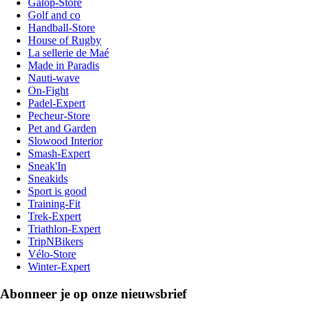
Galop-Store
Golf and co
Handball-Store
House of Rugby
La sellerie de Maé
Made in Paradis
Nauti-wave
On-Fight
Padel-Expert
Pecheur-Store
Pet and Garden
Slowood Interior
Smash-Expert
Sneak'In
Sneakids
Sport is good
Training-Fit
Trek-Expert
Triathlon-Expert
TripNBikers
Vélo-Store
Winter-Expert
Abonneer je op onze nieuwsbrief