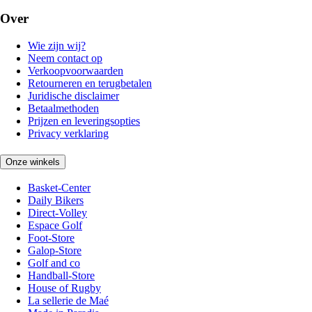
Over
Wie zijn wij?
Neem contact op
Verkoopvoorwaarden
Retourneren en terugbetalen
Juridische disclaimer
Betaalmethoden
Prijzen en leveringsopties
Privacy verklaring
Onze winkels
Basket-Center
Daily Bikers
Direct-Volley
Espace Golf
Foot-Store
Galop-Store
Golf and co
Handball-Store
House of Rugby
La sellerie de Maé