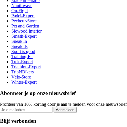
Made in Paradis
Nauti-wave
On-Fight
Padel-Expert
Pecheur-Store
Pet and Garden
Slowood Interior
Smash-Expert
Sneak'In
Sneakids
Sport is good
Training-Fit
Trek-Expert
Triathlon-Expert
TripNBikers
Vélo-Store
Winter-Expert
Abonneer je op onze nieuwsbrief
Profiteer van 10% korting door je aan te melden voor onze nieuwsbrief
Aanmelden
Blijf verbonden