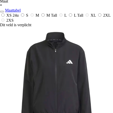
Maat
*
Maattabel
XS
24u
S
M
M Tall
L
L Tall
XL
2XL
2XS
Dit veld is verplicht