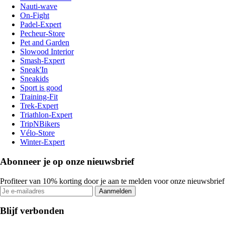
Nauti-wave
On-Fight
Padel-Expert
Pecheur-Store
Pet and Garden
Slowood Interior
Smash-Expert
Sneak'In
Sneakids
Sport is good
Training-Fit
Trek-Expert
Triathlon-Expert
TripNBikers
Vélo-Store
Winter-Expert
Abonneer je op onze nieuwsbrief
Profiteer van 10% korting door je aan te melden voor onze nieuwsbrief
Aanmelden
Blijf verbonden