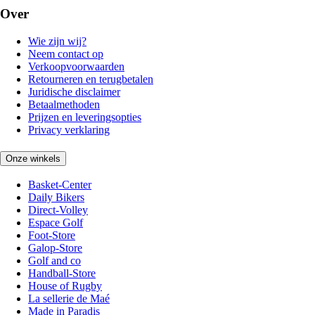
Over
Wie zijn wij?
Neem contact op
Verkoopvoorwaarden
Retourneren en terugbetalen
Juridische disclaimer
Betaalmethoden
Prijzen en leveringsopties
Privacy verklaring
Onze winkels
Basket-Center
Daily Bikers
Direct-Volley
Espace Golf
Foot-Store
Galop-Store
Golf and co
Handball-Store
House of Rugby
La sellerie de Maé
Made in Paradis