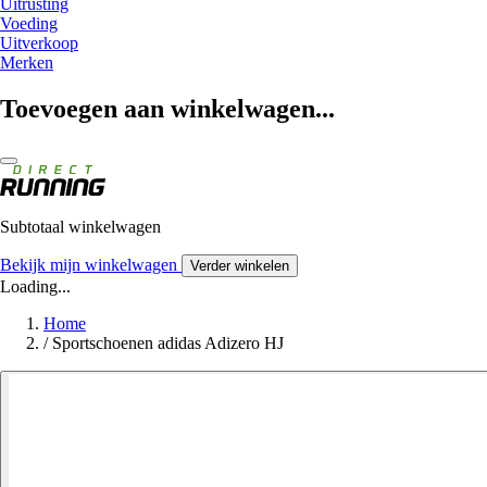
Uitrusting
Voeding
Uitverkoop
Merken
Toevoegen aan winkelwagen...
Subtotaal winkelwagen
Bekijk mijn winkelwagen
Verder winkelen
Loading...
Home
/
Sportschoenen adidas Adizero HJ