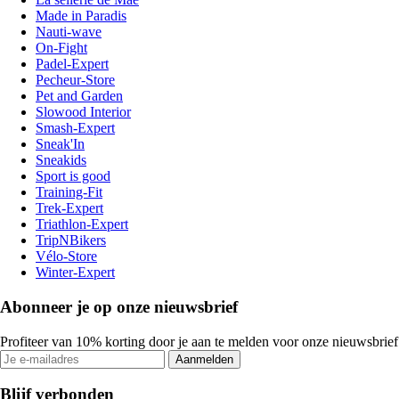
Made in Paradis
Nauti-wave
On-Fight
Padel-Expert
Pecheur-Store
Pet and Garden
Slowood Interior
Smash-Expert
Sneak'In
Sneakids
Sport is good
Training-Fit
Trek-Expert
Triathlon-Expert
TripNBikers
Vélo-Store
Winter-Expert
Abonneer je op onze nieuwsbrief
Profiteer van 10% korting door je aan te melden voor onze nieuwsbrief
Aanmelden
Blijf verbonden