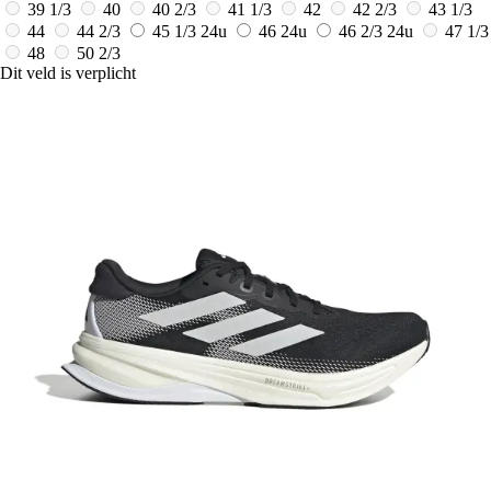
39 1/3
40
40 2/3
41 1/3
42
42 2/3
43 1/3
44
44 2/3
45 1/3
24u
46
24u
46 2/3
24u
47 1/3
48
50 2/3
Dit veld is verplicht