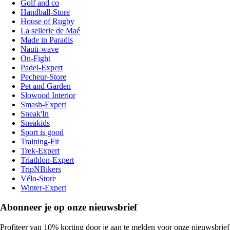
Golf and co
Handball-Store
House of Rugby
La sellerie de Maé
Made in Paradis
Nauti-wave
On-Fight
Padel-Expert
Pecheur-Store
Pet and Garden
Slowood Interior
Smash-Expert
Sneak'In
Sneakids
Sport is good
Training-Fit
Trek-Expert
Triathlon-Expert
TripNBikers
Vélo-Store
Winter-Expert
Abonneer je op onze nieuwsbrief
Profiteer van 10% korting door je aan te melden voor onze nieuwsbrief