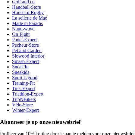
Golf and co
Handball-Store
House of Rugby
La sellerie de Maé
Made in Paradis
Nauti-wave
On-Fight
Padel-Expert
Pecheur-Store
Pet and Garden
Slowood Interior
Smash-Expert
Sneak'In
Sneakids
Sport is good
Training-Fit
Trek-Expert
Triathlon-Expert
TripNBikers
Vélo-Store
Winter-Expert
Abonneer je op onze nieuwsbrief
Profiteer van 10% korting door je aan te melden voor onze nieuwsbrief