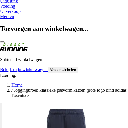
Uitrusting
Voeding
Uitverkoop
Merken
Toevoegen aan winkelwagen...
Subtotaal winkelwagen
Bekijk mijn winkelwagen
Verder winkelen
Loading...
Home
/
Joggingbroek klassieke pasvorm katoen grote logo kind adidas
Essentials