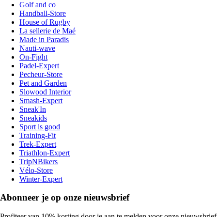
Golf and co
Handball-Store
House of Rugby
La sellerie de Maé
Made in Paradis
Nauti-wave
On-Fight
Padel-Expert
Pecheur-Store
Pet and Garden
Slowood Interior
Smash-Expert
Sneak'In
Sneakids
Sport is good
Training-Fit
Trek-Expert
Triathlon-Expert
TripNBikers
Vélo-Store
Winter-Expert
Abonneer je op onze nieuwsbrief
Profiteer van 10% korting door je aan te melden voor onze nieuwsbrief