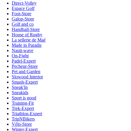
Direct-Volley
Espace Golf
Foot-Store
Galop-Store
Golf and co
Handball-Store
House of Rugby
La sellerie de Maé
Made in Paradis
Nauti-wave
On-Fight
Padel-Expert
Pecheur-Store
Pet and Garden
Slowood Interior
Smash-Expert
Sneak'In
Sneakids
Sport is good
Training-Fit
Trek-Expert
Triathlon-Expert
TripNBikers
Vélo-Store
Winter-Expert