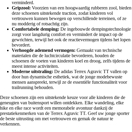
verminderd.
Gripzool:
Voorzien van een hoogwaardig rubberen zool, bieden
deze schoenen uitstekende traction, zodat kinderen vol
vertrouwen kunnen bewegen op verschillende terreinen, of ze
nu modderig of rotsachtig zijn.
Comfortabele demping:
De ingebouwde dempingstechnologie
zorgt voor langdurig comfort en vermindert de impact op de
gewrichten, terwijl het ook de reactievermogen tijdens het lopen
bevordert.
Verhoogde ademend vermogen:
Gemaakt van technische
materialen die de luchtcirculatie bevorderen, houden de
schoenen de voeten van kinderen koel en droog, zelfs tijdens de
meest intense activiteiten.
Moderne uitstraling:
De adidas Terrex Agravic TT vallen op
door hun dynamische esthetiek, wat de jonge modebewuste
mensen aanspreekt, terwijl ze de essentiële functionaliteit voor
trailrunning behouden.
Deze schoenen zijn een uitstekende keuze voor alle kinderen die de
geneugten van buitensport willen ontdekken. Elke wandeling, elke
hike en elke race wordt een memorabele avontuur dankzij de
prestatiekenmerken van de Terrex Agravic TT. Geef uw jonge sporter
de beste uitrusting om met vertrouwen en gemak de natuur te
verkennen.